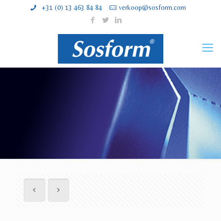
+31 (0) 13 463 84 84
verkoop@sosform.com