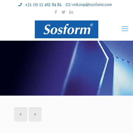
+31 (0) 13 463 84 84
verkoop@sosform.com