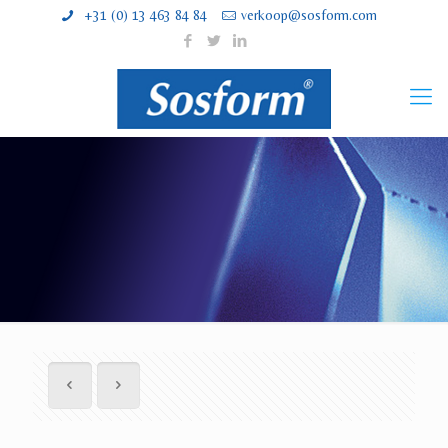
+31 (0) 13 463 84 84
verkoop@sosform.com